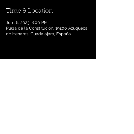
Time & Location
Jun 16, 2023, 8:00 PM
Plaza de la Constitución, 19200 Azuqueca
de Henares, Guadalajara, España
Share this event
Follow Us
©2021 Coro Góspel Living Water de Madrid