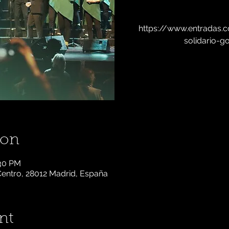
https://www.entradas.c
solidario-g
ion
:30 PM
Centro, 28012 Madrid, España
nt