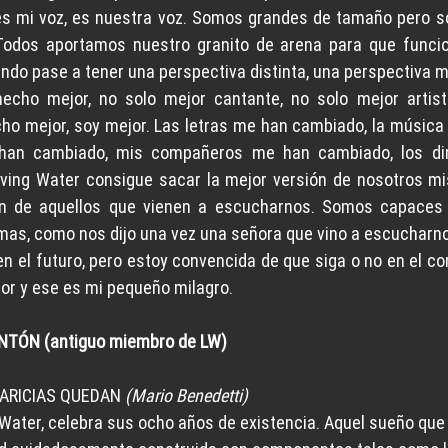
es mi voz, es nuestra voz. Somos grandes de tamaño pero 
dos aportamos nuestro granito de arena para que funcion
do pase a tener una perspectiva distinta, una perspectiva m
echo mejor, no solo mejor cantante, no solo mejor artista
o mejor, soy mejor. Las letras me han cambiado, la música
 han cambiado, mis compañeros me han cambiado, los dir
ving Water consigue sacar la mejor versión de nosotros m
ón de aquellos que vienen a escucharnos. Somos capaces d
lmas, como nos dijo una vez una señora que vino a escucharn
n el futuro, pero estoy convencida de que siga o no en el co
or y ese es mi pequeño milagro.
NTÓN (antiguo miembro de LW)
ARICIAS QUEDAN
 (Mario Benedetti)
g Water, celebra sus ocho años de existencia. Aquel sueño que 