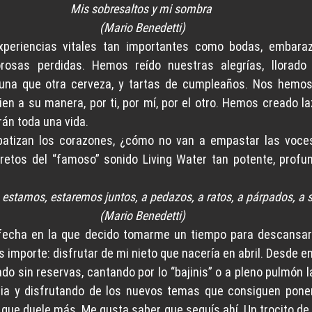
Mis sobresaltos y mi sombra 
(Mario Benedetti)
eriencias vitales tan importantes como bodas, embarazo
osas perdidas. Hemos reído nuestras alegrías, llorado 
una que otra cerveza, y tartas de cumpleaños. Nos hemos
en a su manera, por ti, por mí, por el otro. Hemos creado la
rán toda una vida.
atizan los corazones, ¿cómo no van a empastar las voces
retos del “famoso” sonido Living Water tan potente, profu
estamos, estaremos juntos, a pedazos, a ratos, a párpados, a 
(Mario Benedetti)
 fecha en la que decido tomarme un tiempo para descansar 
s importe: disfrutar de mi nieto que nacería en abril. Desde e
do sin reservas, cantando por lo “bajinis” o a pleno pulmón 
a y disfrutando de los nuevos temas que consiguen poner
 que duele más. Me gusta saber que seguís ahí. Un trocito de