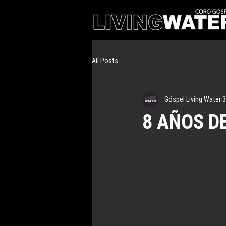
All Posts
Góspel Living Water
3
8 AÑOS D