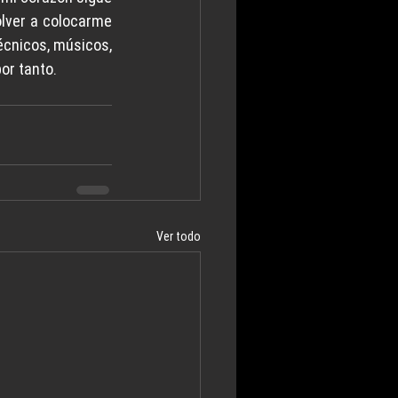
olver a colocarme 
écnicos, músicos, 
por tanto.
Ver todo