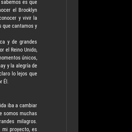
í sabemos es que 
cer el Brooklyn 
nocer y vivir la 
os que cantamos y 
ca y de grandes 
r el Reino Unido, 
momentos únicos, 
y y la alegría de 
laro lo lejos que 
 Él.
ida iba a cambiar 
 que somos muchas 
ndes milagros. 
 mi proyecto, es 