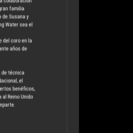
a colaboración 
ran familia 
 de Susana y 
ng Water sea el 
 del coro en la 
ante años de 
 de técnica 
cional, el 
ertos benéficos, 
 al Reino Unido 
mparte.