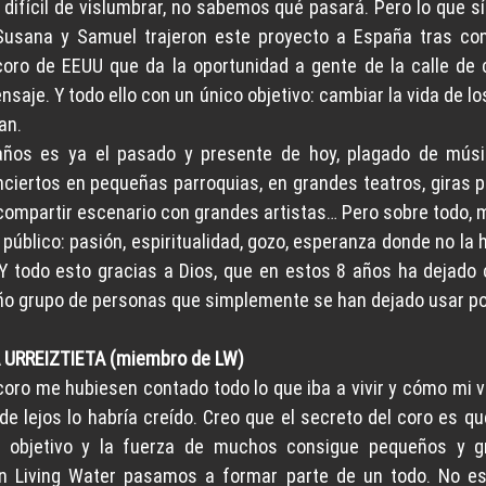
 difícil de vislumbrar, no sabemos qué pasará. Pero lo que s
usana y Samuel trajeron este proyecto a España tras cono
coro de EEUU que da la oportunidad a gente de la calle de co
saje. Y todo ello con un único objetivo: cambiar la vida de l
an.
años es ya el pasado y presente de hoy, plagado de músi
ciertos en pequeñas parroquias, en grandes teatros, giras po
 compartir escenario con grandes artistas… Pero sobre todo, 
 público: pasión, espiritualidad, gozo, esperanza donde no la ha
 Y todo esto gracias a Dios, que en estos 8 años ha dejado c
ño grupo de personas que simplemente se han dejado usar por
 URREIZTIETA (miembro de LW)
coro me hubiesen contado todo lo que iba a vivir y cómo mi v
i de lejos lo habría creído. Creo que el secreto del coro es
objetivo y la fuerza de muchos consigue pequeños y gra
en Living Water pasamos a formar parte de un todo. No es