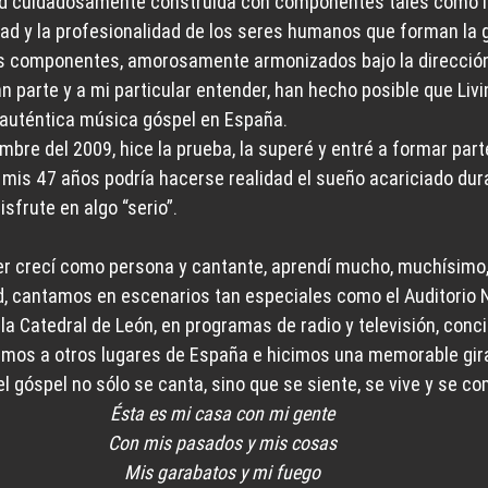
ad cuidadosamente construida con componentes tales como l
idad y la profesionalidad de los seres humanos que forman la g
os componentes, amorosamente armonizados bajo la dirección
n parte y a mi particular entender, han hecho posible que Livi
 auténtica música góspel en España.
bre del 2009, hice la prueba, la superé y entré a formar parte
mis 47 años podría hacerse realidad el sueño acariciado dur
isfrute en algo “serio”.
er crecí como persona y cantante, aprendí mucho, muchísimo,
d, cantamos en escenarios tan especiales como el Auditorio Na
la Catedral de León, en programas de radio y televisión, conci
amos a otros lugares de España e hicimos una memorable gira
 góspel no sólo se canta, sino que se siente, se vive y se co
Ésta es mi casa con mi gente
Con mis pasados y mis cosas
Mis garabatos y mi fuego