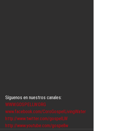
Síguenos en nuestros canales:
WWW.GOSPELLW.ORG
www.facebook.com/CoroGospelLivingWater
http://www.twitter.com/gospelLW
http://www.youtube.com/gospellw