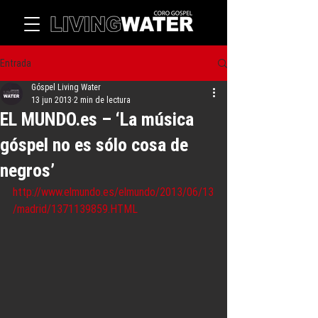
Entrada
Góspel Living Water
13 jun 2013
2 min de lectura
EL MUNDO.es – ‘La música
góspel no es sólo cosa de
negros’
http://www.elmundo.es/elmundo/2013/06/13
/madrid/1371139859.HTML