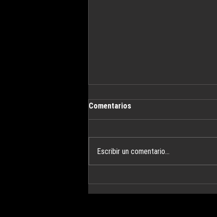
Comentarios
Escribir un comentario...
CONCIERTO SOLIDARIO para la
ASOCIACIÓN MANOS DE AYUDA
SOCIAL PATROCINADO POR LA
COMUNIDAD DE MADRID