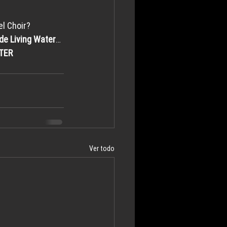
l Choir? 
de Living Water
…
TER 
Ver todo