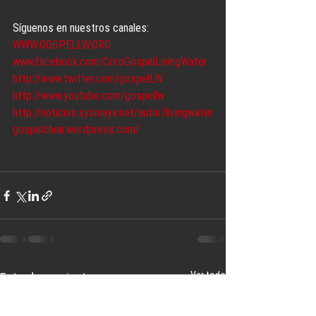
Síguenos en nuestros canales:
WWW.GOSPELLW.ORG
www.facebook.com/CoroGospelLivingWater
http://www.twitter.com/gospelLW
http://www.youtube.com/gospellw
http://noticias.sysmaya.net/autor/livingwater
gospelchoir.wordpress.com/
Ver todo
Entradas recientes