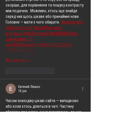
скоріше, для порівняння та пошуку контрасту 
між подачею.  Можливо, хтось іще знайде 
серед них щось цікаве або принаймні нове. 
Головне — мати з чого обирати.  
М
к
х
5
г
нк
w69
п
53
mp
кг
чг
ч
d23
46
н
чн
47
чо
у
tmp3
жт
41
ж
кр
сд
54
s7
vb
s4
nw
e19
b4
k55
34
52
пп
кн
с
о
вн
43
вж
мг
r19
рд
r24
36
33
вл
кв
n7
c123
a01
h15
t21
2x5
cb1
т
35
38
пд
пс
км
ол
 …
Mostrar más
Me gusta
Reaccionar
Евгений Ляшко
18 jun
Часом знаходжу цікаві сайти — випадково 
або коли хтось ділиться в чаті. Частину 
зберігаю про запас, іноді повертаюсь до них 
при нагоді. Тут є різне — новини, блоги, 
локальні стрічки чи просто незвичні штуки. 