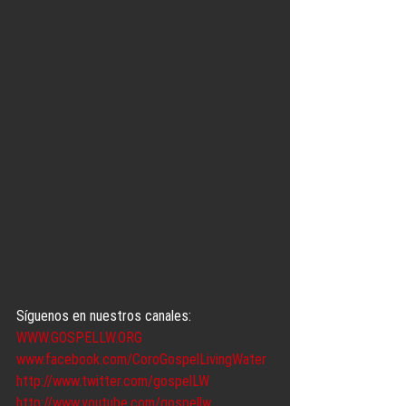
Síguenos en nuestros canales:
WWW.GOSPELLW.ORG
www.facebook.com/CoroGospelLivingWater
http://www.twitter.com/gospelLW
http://www.youtube.com/gospellw